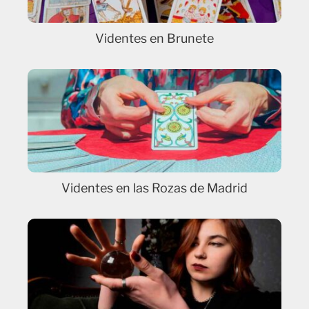
Videntes en Brunete
Videntes en las Rozas de Madrid