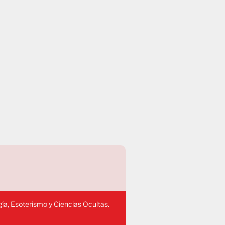
gía, Esoterismo y Ciencias Ocultas.