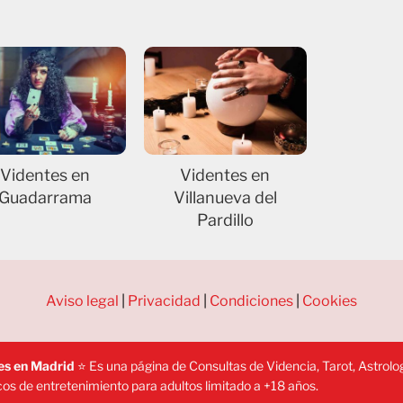
Videntes en
Videntes en
Guadarrama
Villanueva del
Pardillo
Aviso legal
|
Privacidad
|
Condiciones
|
Cookies
es en Madrid
⭐ Es una página de Consultas de Videncia, Tarot, Astrolo
cos de entretenimiento para adultos limitado a +18 años.