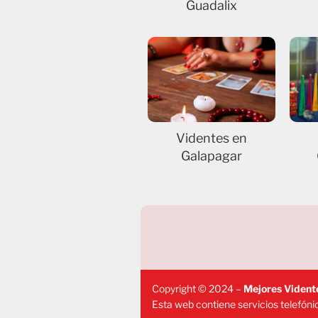
Guadalix
Videntes en
Galapagar
Copyright © 2024 –
Mejores Vident
Esta web contiene servicios telefóni