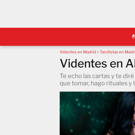

Videntes en Madrid
Tarotistas en Madr
Videntes en A
Te echo las cartas y te dir
que tomar, hago rituales y